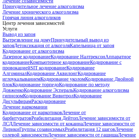
Лечение созависимости
Принудительное лечение алкоголизма
Лечение хронического алкоголизма
Горячая линия алкоголиков
Центр лечения зависимостей
Услуги
Вывод из запоя
Вытрезвление на дому
Принудительный вывод из
запоя
Детоксикация от алкоголя
Капельница от запоя
Кодирование от алкоголизма
Лазерное кодирование
Кодирование Налтрексон
Аппаратное
кодирование
Компьютерное кодирование
Кодирование с
провокацией
SIT кодирование
Кодирование
Алгоминал
Кодирование Аквилонг
Кодирование
иглоукалыванием
Кодирование уколом
Кодирование Двойной
блок
Кодирование торпедо
Кодирование по методу
Довженко
Кодирование Эспераль
Кодирование алкоголизма
гипнозом
Кодирование Вивитрол
Кодирование
Дисульфирам
Раскодирование
Лечение наркомании
Кодирование от наркотиков
Лечение от
барбитуратов
Реабилитация Дейтоп
Лечение зависимости от
ЛСД
Лечение зависимости от кокаина
Лечение зависимости от
Лирики
Группы созависимых
Реабилитация 12 шагов
Лечение
солевой зависимости
Лечение зависимости от гашиша
Лечение