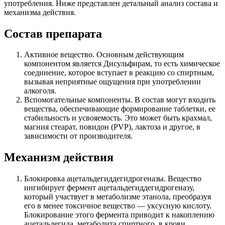
употребления. Ниже представлен детальный анализ состава и
механизма действия.
Состав препарата
Активное вещество. Основным действующим
компонентом является Дисульфирам, то есть химическое
соединение, которое вступает в реакцию со спиртным,
вызывая неприятные ощущения при употреблении
алкоголя.
Вспомогательные компоненты. В состав могут входить
вещества, обеспечивающие формирование таблетки, ее
стабильность и усвояемость. Это может быть крахмал,
магния стеарат, повидон (PVP), лактоза и другое, в
зависимости от производителя.
Механизм действия
Блокировка ацетальдегиддегидрогеназы. Вещество
ингибирует фермент ацетальдегиддегидрогеназу,
который участвует в метаболизме этанола, преобразуя
его в менее токсичное вещество — уксусную кислоту.
Блокирование этого фермента приводит к накоплению
ацетальдегида, метаболита спиртного, в крови.