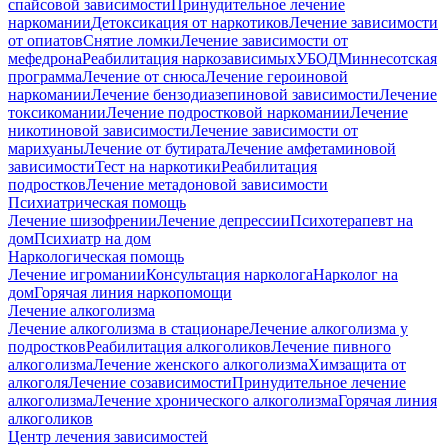
спайсовой зависимости
Принудительное лечение
наркомании
Детоксикация от наркотиков
Лечение зависимости
от опиатов
Снятие ломки
Лечение зависимости от
мефедрона
Реабилитация наркозависимых
УБОД
Миннесотская
программа
Лечение от снюса
Лечение героиновой
наркомании
Лечение бензодиазепиновой зависимости
Лечение
токсикомании
Лечение подростковой наркомании
Лечение
никотиновой зависимости
Лечение зависимости от
марихуаны
Лечение от бутирата
Лечение амфетаминовой
зависимости
Тест на наркотики
Реабилитация
подростков
Лечение метадоновой зависимости
Психиатрическая помощь
Лечение шизофрении
Лечение депрессии
Психотерапевт на
дом
Психиатр на дом
Наркологическая помощь
Лечение игромании
Консультация нарколога
Нарколог на
дом
Горячая линия наркопомощи
Лечение алкоголизма
Лечение алкоголизма в стационаре
Лечение алкоголизма у
подростков
Реабилитация алкоголиков
Лечение пивного
алкоголизма
Лечение женского алкоголизма
Химзащита от
алкоголя
Лечение созависимости
Принудительное лечение
алкоголизма
Лечение хронического алкоголизма
Горячая линия
алкоголиков
Центр лечения зависимостей