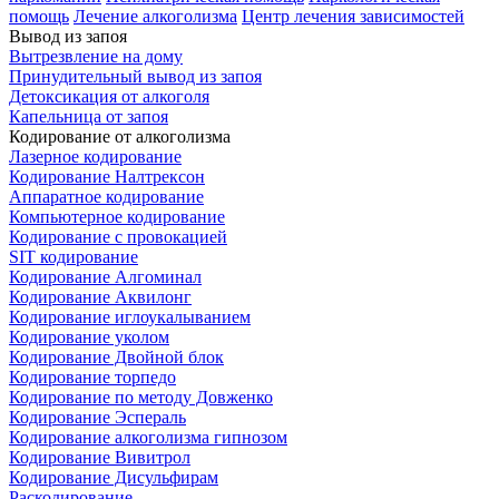
помощь
Лечение алкоголизма
Центр лечения зависимостей
Вывод из запоя
Вытрезвление на дому
Принудительный вывод из запоя
Детоксикация от алкоголя
Капельница от запоя
Кодирование от алкоголизма
Лазерное кодирование
Кодирование Налтрексон
Аппаратное кодирование
Компьютерное кодирование
Кодирование с провокацией
SIT кодирование
Кодирование Алгоминал
Кодирование Аквилонг
Кодирование иглоукалыванием
Кодирование уколом
Кодирование Двойной блок
Кодирование торпедо
Кодирование по методу Довженко
Кодирование Эспераль
Кодирование алкоголизма гипнозом
Кодирование Вивитрол
Кодирование Дисульфирам
Раскодирование