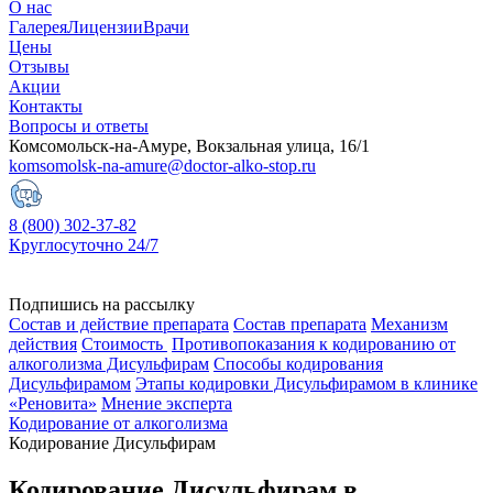
О нас
Галерея
Лицензии
Врачи
Цены
Отзывы
Акции
Контакты
Вопросы и ответы
Комсомольск-на-Амуре, Вокзальная улица, 16/1
komsomolsk-na-amure@doctor-alko-stop.ru
8 (800) 302-37-82
Круглосуточно 24/7
Подпишись на рассылку
Состав и действие препарата
Состав препарата
Механизм
действия
Стоимость
Противопоказания к кодированию от
алкоголизма Дисульфирам
Способы кодирования
Дисульфирамом
Этапы кодировки Дисульфирамом в клинике
«Реновита»
Мнение эксперта
Кодирование от алкоголизма
Кодирование Дисульфирам
Кодирование Дисульфирам в