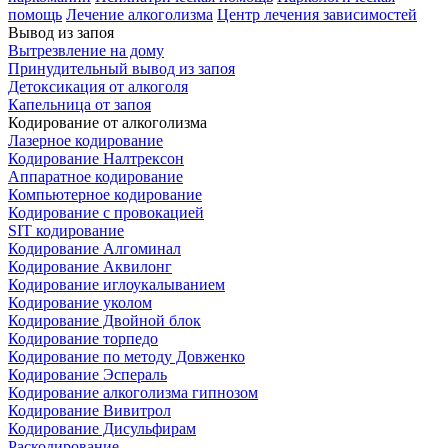
помощь
Лечение алкоголизма
Центр лечения зависимостей
Вывод из запоя
Вытрезвление на дому
Принудительный вывод из запоя
Детоксикация от алкоголя
Капельница от запоя
Кодирование от алкоголизма
Лазерное кодирование
Кодирование Налтрексон
Аппаратное кодирование
Компьютерное кодирование
Кодирование с провокацией
SIT кодирование
Кодирование Алгоминал
Кодирование Аквилонг
Кодирование иглоукалыванием
Кодирование уколом
Кодирование Двойной блок
Кодирование торпедо
Кодирование по методу Довженко
Кодирование Эспераль
Кодирование алкоголизма гипнозом
Кодирование Вивитрол
Кодирование Дисульфирам
Раскодирование