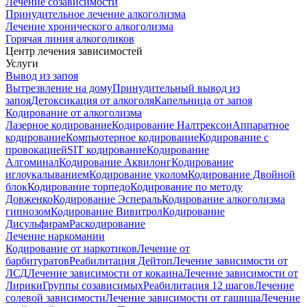
Лечение созависимости
Принудительное лечение алкоголизма
Лечение хронического алкоголизма
Горячая линия алкоголиков
Центр лечения зависимостей
Услуги
Вывод из запоя
Вытрезвление на дому
Принудительный вывод из
запоя
Детоксикация от алкоголя
Капельница от запоя
Кодирование от алкоголизма
Лазерное кодирование
Кодирование Налтрексон
Аппаратное
кодирование
Компьютерное кодирование
Кодирование с
провокацией
SIT кодирование
Кодирование
Алгоминал
Кодирование Аквилонг
Кодирование
иглоукалыванием
Кодирование уколом
Кодирование Двойной
блок
Кодирование торпедо
Кодирование по методу
Довженко
Кодирование Эспераль
Кодирование алкоголизма
гипнозом
Кодирование Вивитрол
Кодирование
Дисульфирам
Раскодирование
Лечение наркомании
Кодирование от наркотиков
Лечение от
барбитуратов
Реабилитация Дейтоп
Лечение зависимости от
ЛСД
Лечение зависимости от кокаина
Лечение зависимости от
Лирики
Группы созависимых
Реабилитация 12 шагов
Лечение
солевой зависимости
Лечение зависимости от гашиша
Лечение