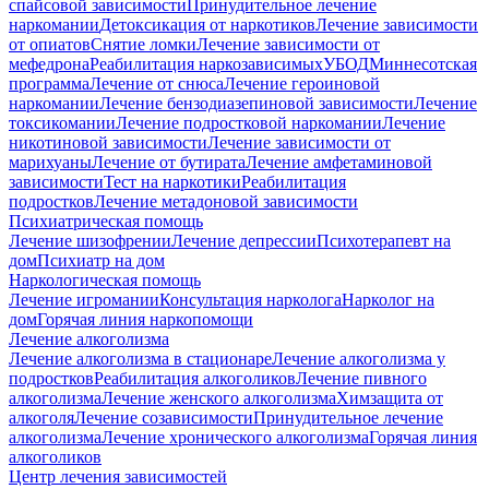
спайсовой зависимости
Принудительное лечение
наркомании
Детоксикация от наркотиков
Лечение зависимости
от опиатов
Снятие ломки
Лечение зависимости от
мефедрона
Реабилитация наркозависимых
УБОД
Миннесотская
программа
Лечение от снюса
Лечение героиновой
наркомании
Лечение бензодиазепиновой зависимости
Лечение
токсикомании
Лечение подростковой наркомании
Лечение
никотиновой зависимости
Лечение зависимости от
марихуаны
Лечение от бутирата
Лечение амфетаминовой
зависимости
Тест на наркотики
Реабилитация
подростков
Лечение метадоновой зависимости
Психиатрическая помощь
Лечение шизофрении
Лечение депрессии
Психотерапевт на
дом
Психиатр на дом
Наркологическая помощь
Лечение игромании
Консультация нарколога
Нарколог на
дом
Горячая линия наркопомощи
Лечение алкоголизма
Лечение алкоголизма в стационаре
Лечение алкоголизма у
подростков
Реабилитация алкоголиков
Лечение пивного
алкоголизма
Лечение женского алкоголизма
Химзащита от
алкоголя
Лечение созависимости
Принудительное лечение
алкоголизма
Лечение хронического алкоголизма
Горячая линия
алкоголиков
Центр лечения зависимостей