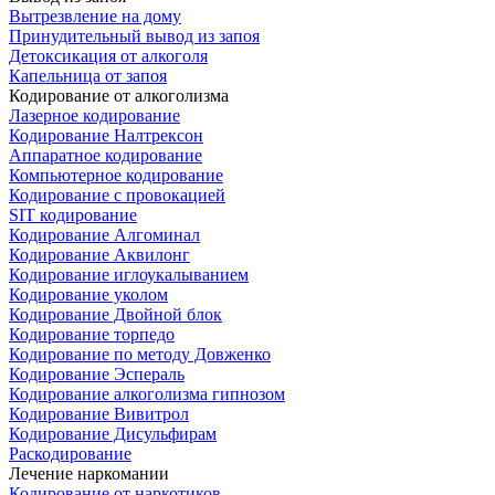
Вытрезвление на дому
Принудительный вывод из запоя
Детоксикация от алкоголя
Капельница от запоя
Кодирование от алкоголизма
Лазерное кодирование
Кодирование Налтрексон
Аппаратное кодирование
Компьютерное кодирование
Кодирование с провокацией
SIT кодирование
Кодирование Алгоминал
Кодирование Аквилонг
Кодирование иглоукалыванием
Кодирование уколом
Кодирование Двойной блок
Кодирование торпедо
Кодирование по методу Довженко
Кодирование Эспераль
Кодирование алкоголизма гипнозом
Кодирование Вивитрол
Кодирование Дисульфирам
Раскодирование
Лечение наркомании
Кодирование от наркотиков