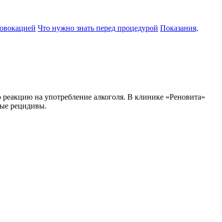
ровокацией
Что нужно знать перед процедурой
Показания,
 реакцию на употребление алкоголя. В клинике «Реновита»
ные рецидивы.