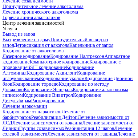
Лечение созависимости
Принудительное лечение алкоголизма
Лечение хронического алкоголизма
Горячая линия алкоголиков
Центр лечения зависимостей
Услуги
Вывод из запоя
Вытрезвление на дому
Принудительный вывод из
запоя
Детоксикация от алкоголя
Капельница от запоя
Кодирование от алкоголизма
Лазерное кодирование
Кодирование Налтрексон
Аппаратное
кодирование
Компьютерное кодирование
Кодирование с
провокацией
SIT кодирование
Кодирование
Алгоминал
Кодирование Аквилонг
Кодирование
иглоукалыванием
Кодирование уколом
Кодирование Двойной
блок
Кодирование торпедо
Кодирование по методу
Довженко
Кодирование Эспераль
Кодирование алкоголизма
гипнозом
Кодирование Вивитрол
Кодирование
Дисульфирам
Раскодирование
Лечение наркомании
Кодирование от наркотиков
Лечение от
барбитуратов
Реабилитация Дейтоп
Лечение зависимости от
ЛСД
Лечение зависимости от кокаина
Лечение зависимости от
Лирики
Группы созависимых
Реабилитация 12 шагов
Лечение
солевой зависимости
Лечение зависимости от гашиша
Лечение