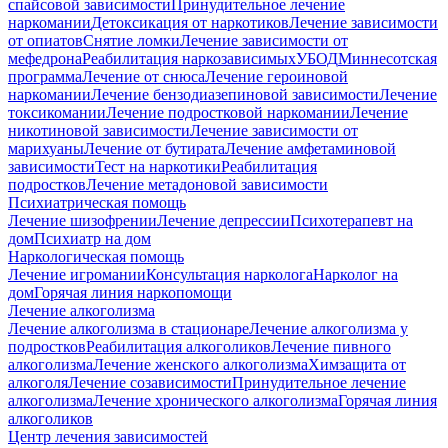
спайсовой зависимости
Принудительное лечение
наркомании
Детоксикация от наркотиков
Лечение зависимости
от опиатов
Снятие ломки
Лечение зависимости от
мефедрона
Реабилитация наркозависимых
УБОД
Миннесотская
программа
Лечение от снюса
Лечение героиновой
наркомании
Лечение бензодиазепиновой зависимости
Лечение
токсикомании
Лечение подростковой наркомании
Лечение
никотиновой зависимости
Лечение зависимости от
марихуаны
Лечение от бутирата
Лечение амфетаминовой
зависимости
Тест на наркотики
Реабилитация
подростков
Лечение метадоновой зависимости
Психиатрическая помощь
Лечение шизофрении
Лечение депрессии
Психотерапевт на
дом
Психиатр на дом
Наркологическая помощь
Лечение игромании
Консультация нарколога
Нарколог на
дом
Горячая линия наркопомощи
Лечение алкоголизма
Лечение алкоголизма в стационаре
Лечение алкоголизма у
подростков
Реабилитация алкоголиков
Лечение пивного
алкоголизма
Лечение женского алкоголизма
Химзащита от
алкоголя
Лечение созависимости
Принудительное лечение
алкоголизма
Лечение хронического алкоголизма
Горячая линия
алкоголиков
Центр лечения зависимостей