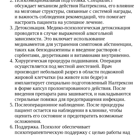
Психоэмоциональная подготовка. Специалист
обсуждает механизм действия Налтрексона, его влияние
на мозговые структуры, связанные с системой награды,
и важность соблюдения рекомендаций, что помогает
настроить пациента на успешное лечение.
Детоксикация. Медико-психологическая детоксикация
проводится в случае выраженной алкогольной
зависимости. Это включает использование
медикаментов для устранения симптомов абстиненции,
таких как бензодиазепины и введение растворов с
сорбентами, диуретиками и витаминами внутривенно.
Хирургическая процедура подшивания. Операция
осуществляется под местной анестезией. Врач
производит небольшой разрез в области подкожной
жировой клетчатки (на животе или бедре) и
имплантирует специально подготовленный Налтрексон
в форме капсул пролонгированного действия. После
введения препарата рана зашивается, и накладываются
стерильные повязки для предотвращения инфекции.
Послеоперационное наблюдение. После процедуры
пациент остается на наблюдении в клинике, чтобы
оценить его состояние и предотвратить возможные
осложнения.
Поддержка. Психолог обеспечивает
психотерапевтическую поддержку с целью работы над