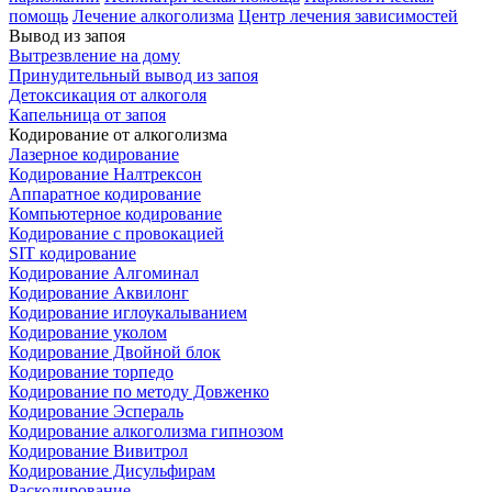
помощь
Лечение алкоголизма
Центр лечения зависимостей
Вывод из запоя
Вытрезвление на дому
Принудительный вывод из запоя
Детоксикация от алкоголя
Капельница от запоя
Кодирование от алкоголизма
Лазерное кодирование
Кодирование Налтрексон
Аппаратное кодирование
Компьютерное кодирование
Кодирование с провокацией
SIT кодирование
Кодирование Алгоминал
Кодирование Аквилонг
Кодирование иглоукалыванием
Кодирование уколом
Кодирование Двойной блок
Кодирование торпедо
Кодирование по методу Довженко
Кодирование Эспераль
Кодирование алкоголизма гипнозом
Кодирование Вивитрол
Кодирование Дисульфирам
Раскодирование