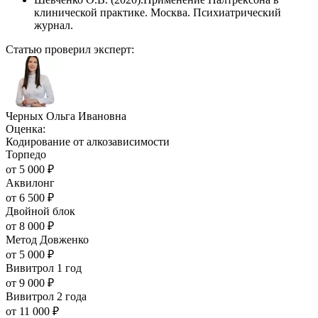
клинической практике. Москва. Психиатрический
журнал.
Статью проверил эксперт:
Черных Ольга Ивановна
Оценка:
Кодирование от алкозависимости
Торпедо
от
5 000
₽
Аквилонг
от
6 500
₽
Двойной блок
от
8 000
₽
Метод Довженко
от
5 000
₽
Вивитрол 1 год
от
9 000
₽
Вивитрол 2 года
от
11 000
₽