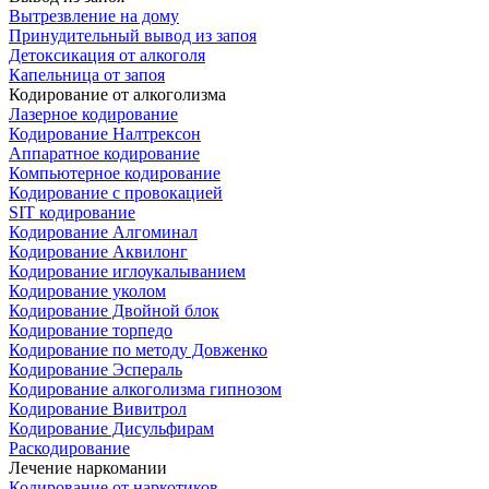
Вытрезвление на дому
Принудительный вывод из запоя
Детоксикация от алкоголя
Капельница от запоя
Кодирование от алкоголизма
Лазерное кодирование
Кодирование Налтрексон
Аппаратное кодирование
Компьютерное кодирование
Кодирование с провокацией
SIT кодирование
Кодирование Алгоминал
Кодирование Аквилонг
Кодирование иглоукалыванием
Кодирование уколом
Кодирование Двойной блок
Кодирование торпедо
Кодирование по методу Довженко
Кодирование Эспераль
Кодирование алкоголизма гипнозом
Кодирование Вивитрол
Кодирование Дисульфирам
Раскодирование
Лечение наркомании
Кодирование от наркотиков