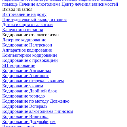
помощь
Лечение алкоголизма
Центр лечения зависимостей
Вывод из запоя
Вытрезвление на дому
Принудительный вывод из запоя
Детоксикация от алкоголя
Капельница от запоя
Кодирование от алкоголизма
Лазерное кодирование
Кодирование Налтрексон
Аппаратное кодирование
Компьютерное кодирование
Кодирование с провокацией
SIT кодирование
Кодирование Алгоминал
Кодирование Аквилонг
Кодирование иглоукалыванием
Кодирование уколом
Кодирование Двойной блок
Кодирование торпедо
Кодирование по методу Довженко
Кодирование Эспераль
Кодирование алкоголизма гипнозом
Кодирование Вивитрол
Кодирование Дисульфирам
Раскодирование