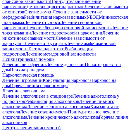
спайсовой зависимости
Принудительное лечение
наркомании
Детоксикация от наркотиков
Лечение зависимости
от опиатов
Снятие ломки
Лечение зависимости от
мефедрона
Реабилитация наркозависимых
УБОД
Миннесотская
программа
Лечение от снюса
Лечение героиновой
наркомании
Лечение бензодиазепиновой зависимости
Лечение
токсикомании
Лечение подростковой наркомании
Лечение
никотиновой зависимости
Лечение зависимости от
марихуаны
Лечение от бутирата
Лечение амфетаминовой
зависимости
Тест на наркотики
Реабилитация
подростков
Лечение метадоновой зависимости
Психиатрическая помощь
Лечение шизофрении
Лечение депрессии
Психотерапевт на
дом
Психиатр на дом
Наркологическая помощь
Лечение игромании
Консультация нарколога
Нарколог на
дом
Горячая линия наркопомощи
Лечение алкоголизма
Лечение алкоголизма в стационаре
Лечение алкоголизма у
подростков
Реабилитация алкоголиков
Лечение пивного
алкоголизма
Лечение женского алкоголизма
Химзащита от
алкоголя
Лечение созависимости
Принудительное лечение
алкоголизма
Лечение хронического алкоголизма
Горячая линия
алкоголиков
Центр лечения зависимостей