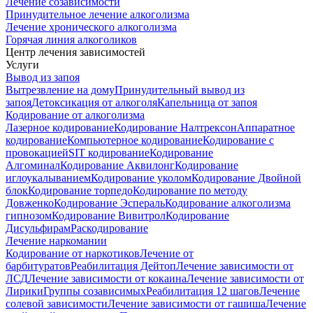
Лечение созависимости
Принудительное лечение алкоголизма
Лечение хронического алкоголизма
Горячая линия алкоголиков
Центр лечения зависимостей
Услуги
Вывод из запоя
Вытрезвление на дому
Принудительный вывод из
запоя
Детоксикация от алкоголя
Капельница от запоя
Кодирование от алкоголизма
Лазерное кодирование
Кодирование Налтрексон
Аппаратное
кодирование
Компьютерное кодирование
Кодирование с
провокацией
SIT кодирование
Кодирование
Алгоминал
Кодирование Аквилонг
Кодирование
иглоукалыванием
Кодирование уколом
Кодирование Двойной
блок
Кодирование торпедо
Кодирование по методу
Довженко
Кодирование Эспераль
Кодирование алкоголизма
гипнозом
Кодирование Вивитрол
Кодирование
Дисульфирам
Раскодирование
Лечение наркомании
Кодирование от наркотиков
Лечение от
барбитуратов
Реабилитация Дейтоп
Лечение зависимости от
ЛСД
Лечение зависимости от кокаина
Лечение зависимости от
Лирики
Группы созависимых
Реабилитация 12 шагов
Лечение
солевой зависимости
Лечение зависимости от гашиша
Лечение