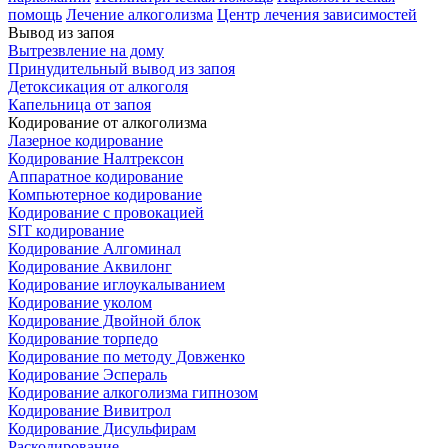
помощь
Лечение алкоголизма
Центр лечения зависимостей
Вывод из запоя
Вытрезвление на дому
Принудительный вывод из запоя
Детоксикация от алкоголя
Капельница от запоя
Кодирование от алкоголизма
Лазерное кодирование
Кодирование Налтрексон
Аппаратное кодирование
Компьютерное кодирование
Кодирование с провокацией
SIT кодирование
Кодирование Алгоминал
Кодирование Аквилонг
Кодирование иглоукалыванием
Кодирование уколом
Кодирование Двойной блок
Кодирование торпедо
Кодирование по методу Довженко
Кодирование Эспераль
Кодирование алкоголизма гипнозом
Кодирование Вивитрол
Кодирование Дисульфирам
Раскодирование