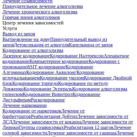
Лечение созависимости
Принудительное лечение алкоголизма
Лечение хронического алкоголизма
Горячая линия алкоголиков
Центр лечения зависимостей
Услуги
Вывод из запоя
Вытрезвление на дому
Принудительный вывод из
запоя
Детоксикация от алкоголя
Капельница от запоя
Кодирование от алкоголизма
Лазерное кодирование
Кодирование Налтрексон
Аппаратное
кодирование
Компьютерное кодирование
Кодирование с
провокацией
SIT кодирование
Кодирование
Алгоминал
Кодирование Аквилонг
Кодирование
иглоукалыванием
Кодирование уколом
Кодирование Двойной
блок
Кодирование торпедо
Кодирование по методу
Довженко
Кодирование Эспераль
Кодирование алкоголизма
гипнозом
Кодирование Вивитрол
Кодирование
Дисульфирам
Раскодирование
Лечение наркомании
Кодирование от наркотиков
Лечение от
барбитуратов
Реабилитация Дейтоп
Лечение зависимости от
ЛСД
Лечение зависимости от кокаина
Лечение зависимости от
Лирики
Группы созависимых
Реабилитация 12 шагов
Лечение
солевой зависимости
Лечение зависимости от гашиша
Лечение