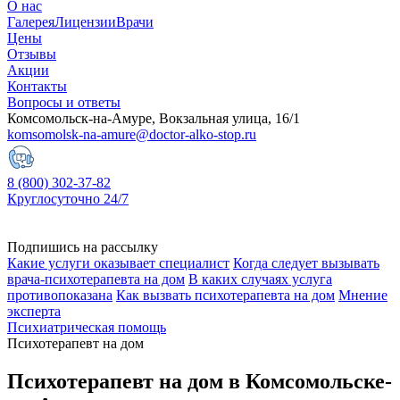
О нас
Галерея
Лицензии
Врачи
Цены
Отзывы
Акции
Контакты
Вопросы и ответы
Комсомольск-на-Амуре, Вокзальная улица, 16/1
komsomolsk-na-amure@doctor-alko-stop.ru
8 (800) 302-37-82
Круглосуточно 24/7
Подпишись на рассылку
Какие услуги оказывает специалист
Когда следует вызывать
врача-психотерапевта на дом
В каких случаях услуга
противопоказана
Как вызвать психотерапевта на дом
Мнение
эксперта
Психиатрическая помощь
Психотерапевт на дом
Психотерапевт на дом в Комсомольске-