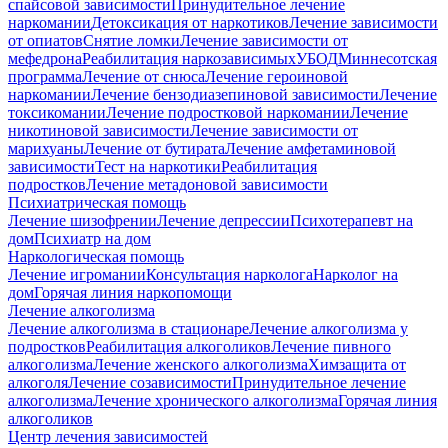
спайсовой зависимости
Принудительное лечение
наркомании
Детоксикация от наркотиков
Лечение зависимости
от опиатов
Снятие ломки
Лечение зависимости от
мефедрона
Реабилитация наркозависимых
УБОД
Миннесотская
программа
Лечение от снюса
Лечение героиновой
наркомании
Лечение бензодиазепиновой зависимости
Лечение
токсикомании
Лечение подростковой наркомании
Лечение
никотиновой зависимости
Лечение зависимости от
марихуаны
Лечение от бутирата
Лечение амфетаминовой
зависимости
Тест на наркотики
Реабилитация
подростков
Лечение метадоновой зависимости
Психиатрическая помощь
Лечение шизофрении
Лечение депрессии
Психотерапевт на
дом
Психиатр на дом
Наркологическая помощь
Лечение игромании
Консультация нарколога
Нарколог на
дом
Горячая линия наркопомощи
Лечение алкоголизма
Лечение алкоголизма в стационаре
Лечение алкоголизма у
подростков
Реабилитация алкоголиков
Лечение пивного
алкоголизма
Лечение женского алкоголизма
Химзащита от
алкоголя
Лечение созависимости
Принудительное лечение
алкоголизма
Лечение хронического алкоголизма
Горячая линия
алкоголиков
Центр лечения зависимостей