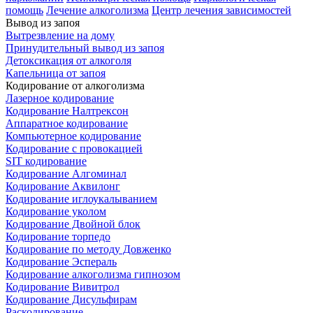
помощь
Лечение алкоголизма
Центр лечения зависимостей
Вывод из запоя
Вытрезвление на дому
Принудительный вывод из запоя
Детоксикация от алкоголя
Капельница от запоя
Кодирование от алкоголизма
Лазерное кодирование
Кодирование Налтрексон
Аппаратное кодирование
Компьютерное кодирование
Кодирование с провокацией
SIT кодирование
Кодирование Алгоминал
Кодирование Аквилонг
Кодирование иглоукалыванием
Кодирование уколом
Кодирование Двойной блок
Кодирование торпедо
Кодирование по методу Довженко
Кодирование Эспераль
Кодирование алкоголизма гипнозом
Кодирование Вивитрол
Кодирование Дисульфирам
Раскодирование