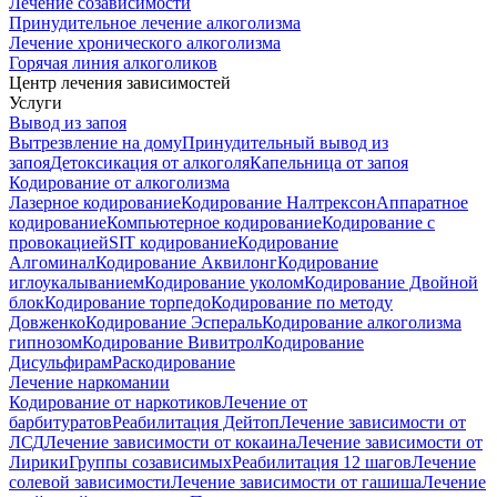
Лечение созависимости
Принудительное лечение алкоголизма
Лечение хронического алкоголизма
Горячая линия алкоголиков
Центр лечения зависимостей
Услуги
Вывод из запоя
Вытрезвление на дому
Принудительный вывод из
запоя
Детоксикация от алкоголя
Капельница от запоя
Кодирование от алкоголизма
Лазерное кодирование
Кодирование Налтрексон
Аппаратное
кодирование
Компьютерное кодирование
Кодирование с
провокацией
SIT кодирование
Кодирование
Алгоминал
Кодирование Аквилонг
Кодирование
иглоукалыванием
Кодирование уколом
Кодирование Двойной
блок
Кодирование торпедо
Кодирование по методу
Довженко
Кодирование Эспераль
Кодирование алкоголизма
гипнозом
Кодирование Вивитрол
Кодирование
Дисульфирам
Раскодирование
Лечение наркомании
Кодирование от наркотиков
Лечение от
барбитуратов
Реабилитация Дейтоп
Лечение зависимости от
ЛСД
Лечение зависимости от кокаина
Лечение зависимости от
Лирики
Группы созависимых
Реабилитация 12 шагов
Лечение
солевой зависимости
Лечение зависимости от гашиша
Лечение