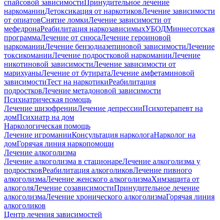
спайсовой зависимости
Принудительное лечение
наркомании
Детоксикация от наркотиков
Лечение зависимости
от опиатов
Снятие ломки
Лечение зависимости от
мефедрона
Реабилитация наркозависимых
УБОД
Миннесотская
программа
Лечение от снюса
Лечение героиновой
наркомании
Лечение бензодиазепиновой зависимости
Лечение
токсикомании
Лечение подростковой наркомании
Лечение
никотиновой зависимости
Лечение зависимости от
марихуаны
Лечение от бутирата
Лечение амфетаминовой
зависимости
Тест на наркотики
Реабилитация
подростков
Лечение метадоновой зависимости
Психиатрическая помощь
Лечение шизофрении
Лечение депрессии
Психотерапевт на
дом
Психиатр на дом
Наркологическая помощь
Лечение игромании
Консультация нарколога
Нарколог на
дом
Горячая линия наркопомощи
Лечение алкоголизма
Лечение алкоголизма в стационаре
Лечение алкоголизма у
подростков
Реабилитация алкоголиков
Лечение пивного
алкоголизма
Лечение женского алкоголизма
Химзащита от
алкоголя
Лечение созависимости
Принудительное лечение
алкоголизма
Лечение хронического алкоголизма
Горячая линия
алкоголиков
Центр лечения зависимостей