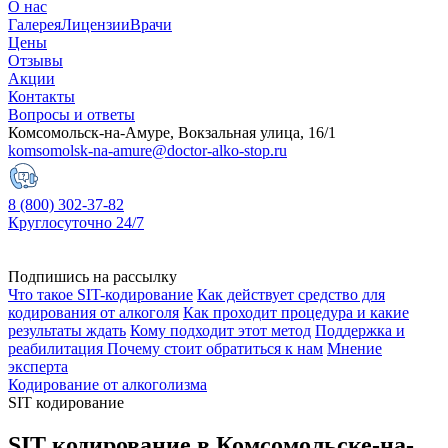
О нас
Галерея
Лицензии
Врачи
Цены
Отзывы
Акции
Контакты
Вопросы и ответы
Комсомольск-на-Амуре, Вокзальная улица, 16/1
komsomolsk-na-amure@doctor-alko-stop.ru
8 (800) 302-37-82
Круглосуточно 24/7
Подпишись на рассылку
Что такое SIT-кодирование
Как действует средство для
кодирования от алкоголя
Как проходит процедура и какие
результаты ждать
Кому подходит этот метод
Поддержка и
реабилитация
Почему стоит обратиться к нам
Мнение
эксперта
Кодирование от алкоголизма
SIT кодирование
SIT кодирование в Комсомольске-на-